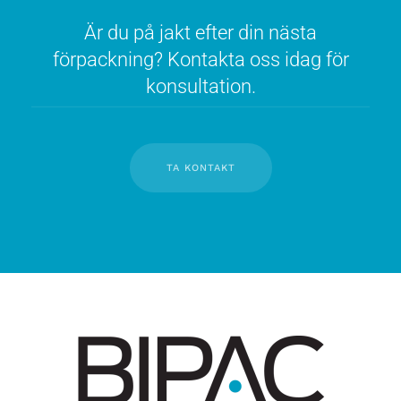
Är du på jakt efter din nästa
förpackning? Kontakta oss idag för
konsultation.
TA KONTAKT