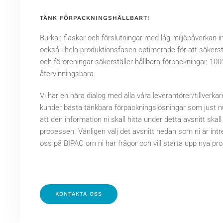
TÄNK FÖRPACKNINGSHÅLLBART!
Burkar, flaskor och förslutningar med låg miljöpåverkan in
också i hela produktionsfasen optimerade för att säkerst
och föroreningar säkerställer hållbara förpackningar, 1
återvinningsbara.
Vi har en nära dialog med alla våra leverantörer/tillverkar
kunder bästa tänkbara förpackningslösningar som just nu
att den information ni skall hitta under detta avsnitt skall 
processen. Vänligen välj det avsnitt nedan som ni är int
oss på BIPAC om ni har frågor och vill starta upp nya pr
KONTAKTA OSS