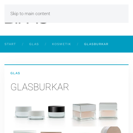
Skip to main content
START
GLAS
KOSMETIK
GLASBURKAR
GLAS
GLASBURKAR